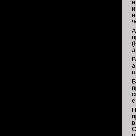
н
и
н
ч
А
п
(
д
В
а
ш
В
п
с
е
Н
п
в
О
ч