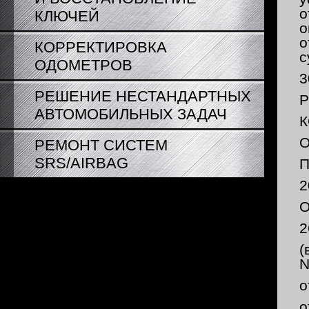
о
КЛЮЧЕЙ
о
о
КОРРЕКТИРОВКА
с
ОДОМЕТРОВ
3
РЕШЕНИЕ НЕСТАНДАРТНЫХ
АВТОМОБИЛЬНЫХ ЗАДАЧ
К
РЕМОНТ СИСТЕМ
SRS/AIRBAG
П
2
О
2
(
о
о