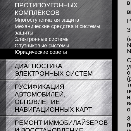
в
ПРОТИВОУГОННЫХ
в
КОМПЛЕКСОВ
Многоступенчатая защита
Механические средства и системы
З
защиты
(
Электронные системы
Спутниковые системы
Юридические советы
С
ДИАГНОСТИКА
у
о
ЭЛЕКТРОННЫХ СИСТЕМ
(
т
РУСИФИКАЦИЯ
п
АВТОМОБИЛЕЙ,
н
ОБНОВЛЕНИЕ
в
НАВИГАЦИОННЫХ КАРТ
о
3
РЕМОНТ ИММОБИЛАЙЗЕРОВ
п
И ВОССТАНОВЛЕНИЕ
у