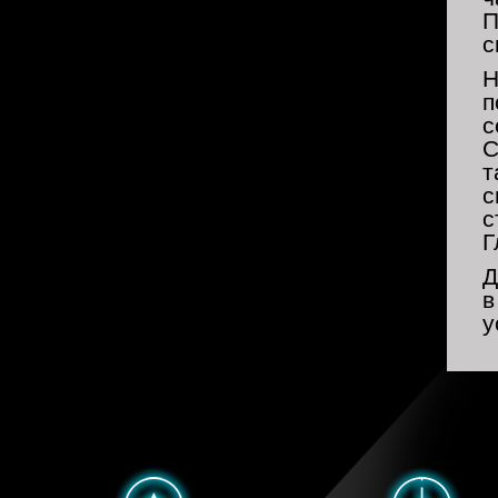
П
с
Н
п
с
С
т
с
с
Г
Д
в
у