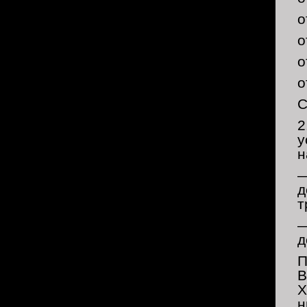
о
о
о
о
С
2
у
н
—
д
т
—
д
П
В
Х
н