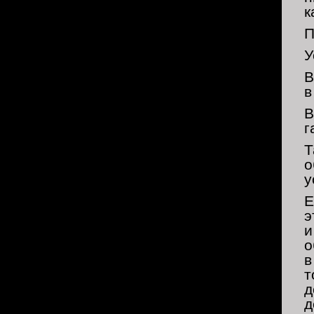
к
П
У
В
в
В
г
Т
о
у
Е
э
и
о
в
т
д
д