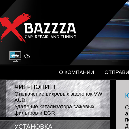
Автоэлектроника
На главную
О КОМПАНИИ
ОТПРАВИ
ЧИП-ТЮНИНГ
Отключение вихревых заслонок VW
AUDI
Удаление катализатора сажевых
О
фильтров и EGR
а
п
д
УСТАНОВКА