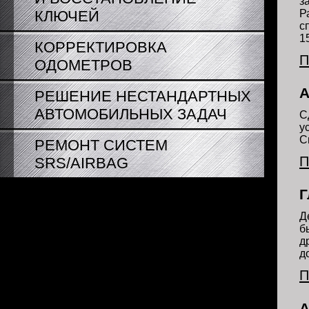
з
КЛЮЧЕЙ
Р
с
1
КОРРЕКТИРОВКА
т
П
ОДОМЕТРОВ
ч
А
РЕШЕНИЕ НЕСТАНДАРТНЫХ
АВТОМОБИЛЬНЫХ ЗАДАЧ
С
у
С
РЕМОНТ СИСТЕМ
П
SRS/AIRBAG
Г
Д
б
д
д
П
А