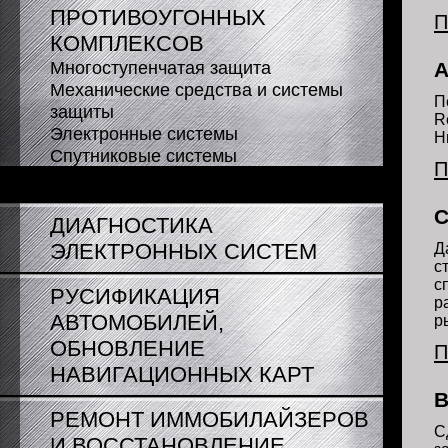
ПРОТИВОУГОННЫХ
П
КОМПЛЕКСОВ
Многоступенчатая защита
А
Механические средства и системы
П
защиты
R
Электронные системы
Н
Спутниковые системы
П
Юридические советы
С
ДИАГНОСТИКА
ЭЛЕКТРОННЫХ СИСТЕМ
Д
с
с
РУСИФИКАЦИЯ
р
АВТОМОБИЛЕЙ,
р
))
ОБНОВЛЕНИЕ
П
НАВИГАЦИОННЫХ КАРТ
В
РЕМОНТ ИММОБИЛАЙЗЕРОВ
С
И ВОССТАНОВЛЕНИЕ