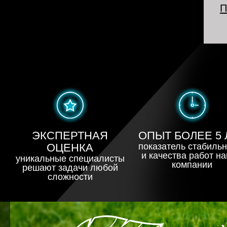
в
П
н
М
ЭКСПЕРТНАЯ
ОПЫТ БОЛЕЕ 5 
ОЦЕНКА
показатель стабиль
и качества работ н
уникальные специалисты
компании
решают задачи любой
сложности
Экомобиль