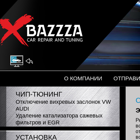
Автоэлектроника
На главную
О КОМПАНИИ
ОТПРАВИ
ЧИП-ТЮНИНГ
Отключение вихревых заслонок VW
AUDI
Э
Удаление катализатора сажевых
Р
фильтров и EGR
в
о
УСТАНОВКА
в