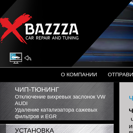
Автоэлектроника
На главную
О КОМПАНИИ
ОТПРАВИ
ЧИП-ТЮНИНГ
Отключение вихревых заслонок VW
AUDI
Удаление катализатора сажевых
Ч
фильтров и EGR
Ч
и
УСТАНОВКА
в