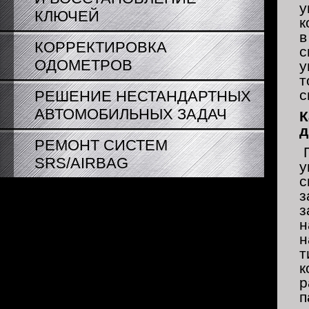
у
КЛЮЧЕЙ
к
в
КОРРЕКТИРОВКА
с
ОДОМЕТРОВ
у
т
с
РЕШЕНИЕ НЕСТАНДАРТНЫХ
АВТОМОБИЛЬНЫХ ЗАДАЧ
К
д
РЕМОНТ СИСТЕМ
П
SRS/AIRBAG
у
с
з
з
н
н
т
к
р
п