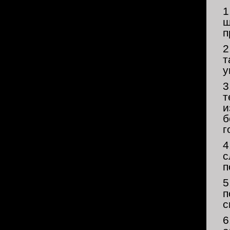
1
ш
п
2
т
у
3
т
и
б
г
4
с
п
5
п
с
6