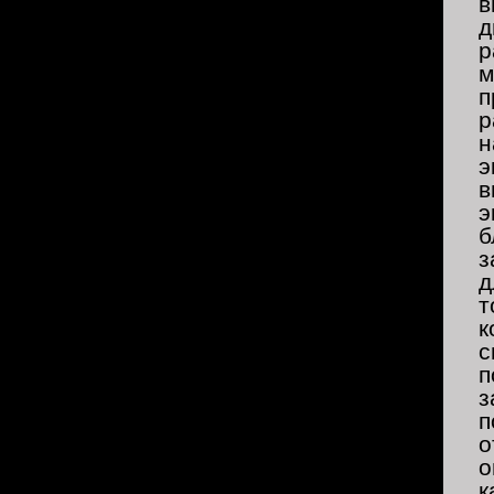
в
д
р
м
п
р
н
э
в
э
б
з
д
т
к
с
п
з
п
о
о
к