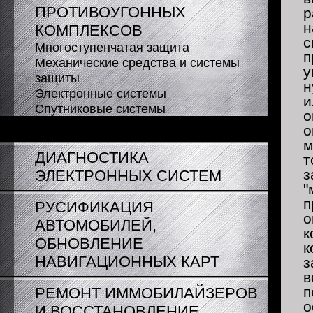
ПРОТИВОУГОННЫХ
р
н
КОМПЛЕКСОВ
с
Многоступенчатая защита
п
Механические средства и системы
у
защиты
н
Электронные системы
и
Спутниковые системы
о
Юридические советы
о
м
ДИАГНОСТИКА
т
з
ЭЛЕКТРОННЫХ СИСТЕМ
"
п
РУСИФИКАЦИЯ
о
АВТОМОБИЛЕЙ,
к
ОБНОВЛЕНИЕ
к
НАВИГАЦИОННЫХ КАРТ
з
в
п
РЕМОНТ ИММОБИЛАЙЗЕРОВ
о
И ВОССТАНОВЛЕНИЕ