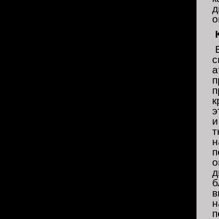
д
о
В
с
а
п
п
к
э
и
т
н
п
о
д
б
в
н
п