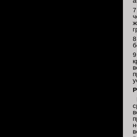
а
7
ч
ж
г
8
б
9
к
в
п
у
Р
Н
с
в
п
н
в