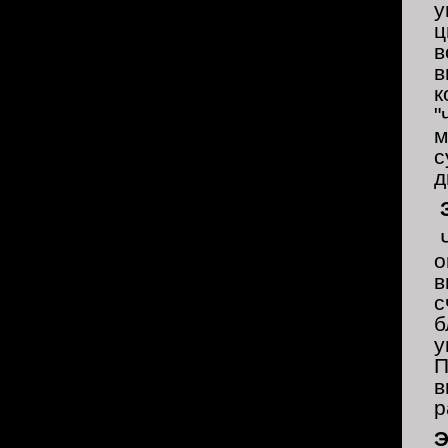
у
ц
в
в
к
"
м
с
д
Ч
о
в
с
б
у
П
в
р
Э