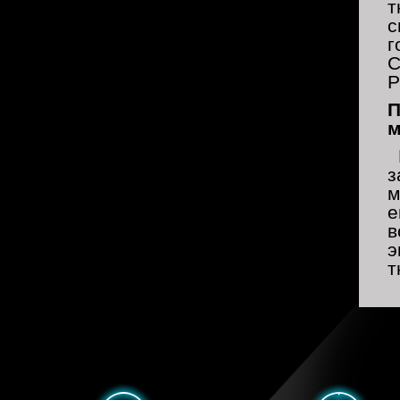
т
с
г
C
P
П
м
з
м
е
в
э
т