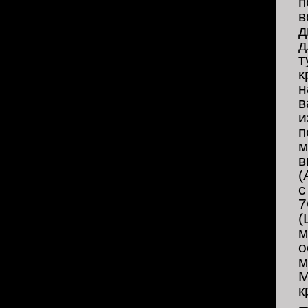
п
в
д
д
т
к
н
в
и
п
м
в
(
с
7
(
м
о
м
M
к