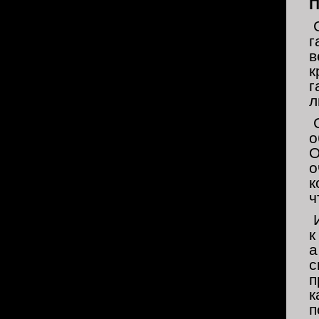
П
С
г
в
к
г
л
С
о
О
о
к
ч
И
к
а
с
п
к
п