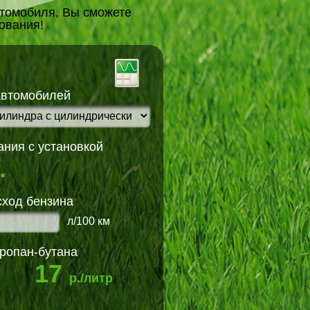
втомобиля, Вы сможете
дования!
автомобилей
ния с установкой
.
сход бензина
л/100 км
ропан-бутана
17
р./литр