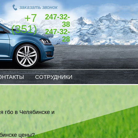
заказать звонок
+7
247-32-
38
(351)
247-32-
28
ОНТАКТЫ
СОТРУДНИКИ
я гбо в Челябинске и
ябинске цены?