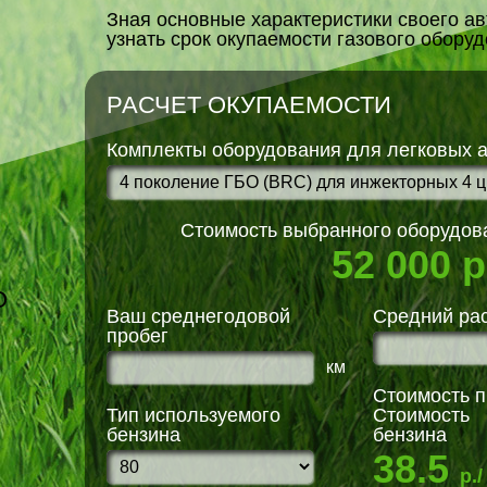
Зная основные характеристики своего а
узнать срок окупаемости газового обору
РАСЧЕТ ОКУПАЕМОСТИ
Комплекты оборудования для легковых 
Стоимость выбранного оборудова
52 000
р
О
Ваш среднегодовой
Средний ра
пробег
км
Стоимость п
Тип используемого
Стоимость
бензина
бензина
38.5
Ы
р./