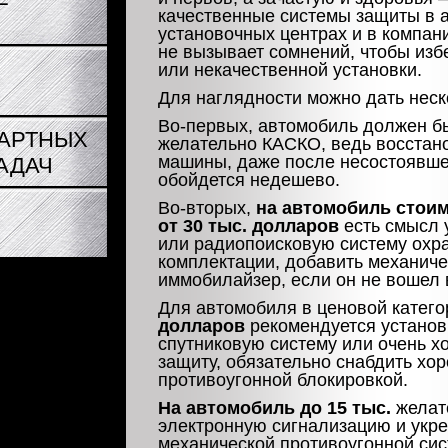
качественные системы защиты в 
установочных центрах и в компани
не вызывает сомнений, чтобы изб
или некачественной установки.
Для наглядности можно дать неск
Во-первых
, автомобиль должен б
АРТНЫХ
желательно КАСКО, ведь восстан
машины, даже после несостоявше
АДАЧ
обойдется недешево.
Во-вторых
,
на автомобиль стои
от 30 тыс. долларов
есть смысл 
или радиопоисковую систему охр
комплектации, добавить механиче
иммобилайзер, если он не вошел 
Для автомобиля в ценовой катег
долларов
рекомендуется устано
спутниковую систему или очень 
защиту, обязательно снабдить хо
противоугонной блокировкой.
На автомобиль до 15 тыс.
желат
электронную сигнализацию и укре
механической противоугонной сис