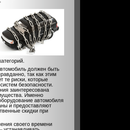
.
категорий.
автомобиль должен быть
равданно, так как этим
 те риски, которые
 систем безопасности.
ания заинтересована
мущества. Именно
оборудование автомобиля
аны и предоставляют
твенные скидки при
нения своего времени
 — устанавливать