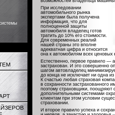
возможностей владельца машины
При исследовании
автомобильного рынка
экспертами была получена
информация, что для
 системы
полноценной защиты
автомобиля владелец готов
тратить до 10% его стоимости.
Для современных реалий
нашей страны это вполне
адекватная цифра и относится
она к автомобилям всех ценовых 
Естественно, первое правило — 
ТЕМ
застрахован. И это совершенно оп
шагом автовладелец минимизирует
до конца не исключает ни одна из
К счастью любая страховая комп
в сохранности застрахованного и
поэтому страховщики, поощряют 
дополнительными системами охр
АРТ
клиентам при этом условии сущес
страховании.
АЙЗЕРОВ
И второе правило успеха и сохра
Е
и нервов, а зачастую и здоровья