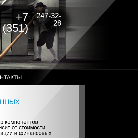
+7
247-32-
28
(351)
НТАКТЫ
ОННЫХ
ор компонентов
сит от стоимости
тации и финансовых