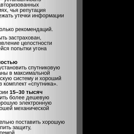
авторизованных
ях, чья репутация
ежать утечки информации
олько рекомендаций.
ыть застрахован,
овление целостности
йся попытки угона
мостью
установить спутниковую
аны в максимальной
скую систему и хороший
в комплект «спутника».
ории
15–30 тысяч
вить более дешевую
хорошую электронную
рошей механической
ельно поставить хорошую
пить защиту,
темой.